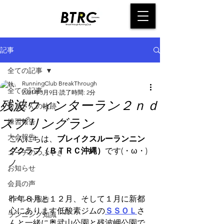
記事
全ての記事
RunningClub BreakThrough
全ての記事
2021年3月9日
読了時間: 2分
残波ウィンターラン２ｎｄ
会員さんの軌跡
スプリングラン
練習報告
大会報告
こんにちは、
ブレイクスルーランニン
グクラブ（ＢＴＲＣ沖縄）
です(・ω・)
コーチのつぶやき
ノ
お知らせ
会員の声
昨年８月と１２月、そして１月に新都
イベント報告
心にあります低酸素ジムの
ＳＳＯＬ
さ
ランニング知識
んと一緒に奥武山公園と残波岬公園で