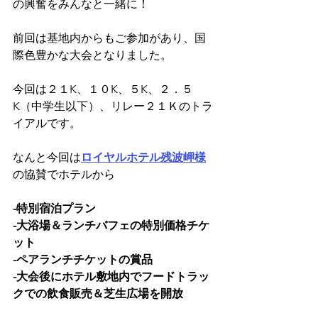
の興奮をみんなと一緒に！
前回は基地内からもご参加があり、国
際色豊かな大会となりました。
今回は２１K、１０K、５K、２．５
K（中学生以下）、リレー２１Ｋのトラ
イアルです。
なんと今回は
ロイヤルホテル残波岬様
の協賛でホテルから
-特別宿泊プラン
-大浴場＆ランチバフェの特別価格チケ
ット
-ペアランチチケットの賞品
-大会後にホテル敷地内でフードトラッ
クでの飲食販売＆芝生広場を開放