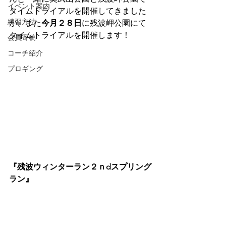
イベント案内
タイムトライアルを開催してきました
練習方法
が、また
今月２８日
に残波岬公園にて
タイムトライアルを開催します！
会員寄稿
コーチ紹介
プロギング
『残波ウィンターラン２ｎdスプリング
ラン』