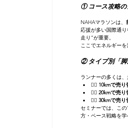
① コース攻略の
NAHAマラソンは、
応援が多い国際通り
走り”が重要。
ここでエネルギーを
② タイプ別「
ランナーの多くは、
🏃‍♂️ 
10kmで売
🏃‍♂️ 
20kmで売
🏃‍♂️ 
30kmで売
セミナーでは、この
方・ペース戦略を学