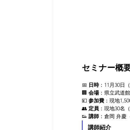
セミナー概
📅 
日時
：11月30日（
🏢 
会場
：県立武道館
💴 
参加費
：現地1,50
👥 
定員
：現地30名
👟 
講師
：倉岡 弁慶（
講師紹介