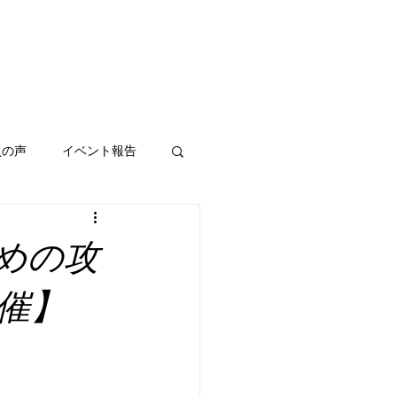
員の声
イベント報告
ための攻
催】