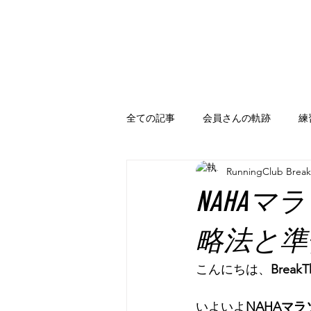
全ての記事
会員さんの軌跡
練
RunningClub Brea
ランニング知識
イベント案内
NAHA
略法と準
こんにちは、
Break
いよいよ
NAHAマラ