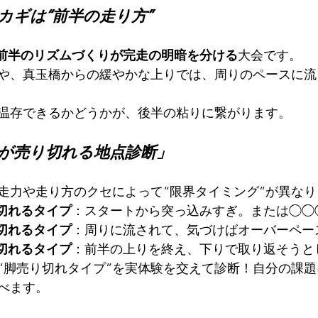
カギは“前半の走り方”
前半のリズムづくりが完走の明暗を分ける
大会です。
や、真玉橋からの緩やかな上りでは、周りのペースに流
温存できるかどうかが、後半の粘りに繋がります。
脚が売り切れる地点診断」
走力や走り方のクセによって“限界タイミング”が異なり
り切れるタイプ
：スタートから突っ込みすぎ。または◯◯
り切れるタイプ
：周りに流されて、気づけばオーバーペー
り切れるタイプ
：前半の上りを終え、下りで取り返そうと
“脚売り切れタイプ”を実体験を交えて診断！自分の課
べます。