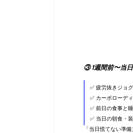
③ 1週間前〜当
✅ 疲労抜きジョ
✅ カーボローデ
✅ 前日の食事と
✅ 当日の朝食・
「当日慌てない準備