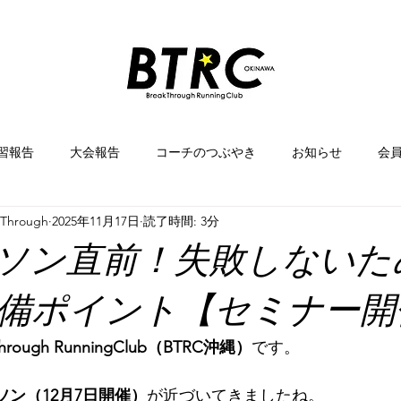
習報告
大会報告
コーチのつぶやき
お知らせ
会
kThrough
2025年11月17日
読了時間: 3分
練習方法
会員寄稿
コーチ紹介
プロギング
マラソン直前！失敗しない
備ポイント【セミナー開
Through RunningClub（BTRC沖縄）
です。
ソン（12月7日開催）
が近づいてきましたね。