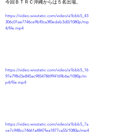
今回ＢＴＲＣ沖縄からは５名出場。
https://video.wixstatic.com/video/a1bbb5_43
306c01ae7746ce9bf0ca3f0edeb3d0/1080p/mp
4/file.mp4
https://video.wixstatic.com/video/a1bbb5_16
97e798d3e845ac9854786994169b6e/1080p/m
p4/file.mp4
https://video.wixstatic.com/video/a1bbb5_7a
ce7c948cc74661a4847fea1877ca55/1080p/mp4