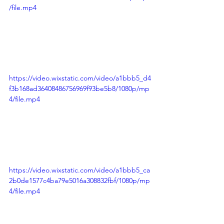
/file.mp4
https://video.wixstatic.com/video/a1bbb5_d4
f3b168ad36408486756969f93be5b8/1080p/mp
4/file.mp4
https://video.wixstatic.com/video/a1bbb5_ca
2b0de1577c4ba79e5016a308832fbf/1080p/mp
4/file.mp4