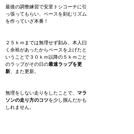
最後の調整練習で安里トシコーチに引
っ張ってもらい、ペースを刻むリズム
を作っていざ本番！
２５ｋｍまでは無理せず刻み、本人曰
く余裕があったからペースを上げたと
いうことで３０ｋｍ以降の５ｋｍごと
のラップがその日の
最速ラップを更
新
、また更新。
無理をしない走りをしたことで、
マラ
ソンの走り方のコツ
を少し掴んだかも
しれません。