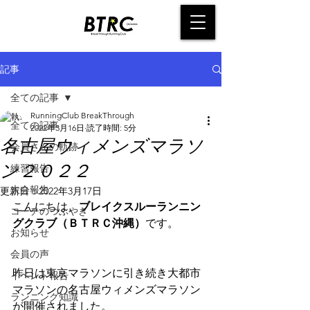
記事
全ての記事
RunningClub BreakThrough
全ての記事
2022年3月16日
読了時間: 5分
名古屋ウィメンズマラソ
会員さんの軌跡
ン２０２２
練習報告
大会報告
更新日：
2022年3月17日
こんにちは、
ブレイクスルーランニン
コーチのつぶやき
グクラブ（ＢＴＲＣ沖縄）
です。
お知らせ
会員の声
昨日は東京マラソンに引き続き大都市
イベント報告
マラソンの名古屋ウィメンズマラソン
ランニング知識
が開催されました。