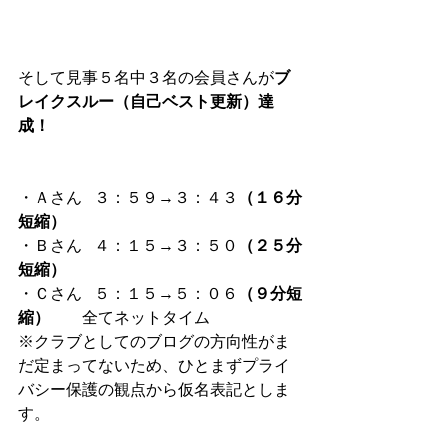
そして見事５名中３名の会員さんが
ブ
レイクスルー（自己ベスト更新）達
成！
・Ａさん   ３：５９→３：４３
（１６分
短縮）
・Ｂさん   ４：１５→３：５０
（２５分
短縮）
・Ｃさん   ５：１５→５：０６
（９分短
縮）　　
全てネットタイム
※クラブとしてのブログの方向性がま
だ定まってないため、ひとまずプライ
バシー保護の観点から仮名表記としま
す。