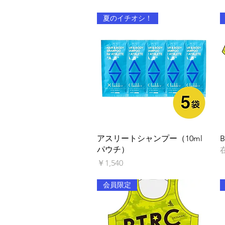
夏のイチオシ！
クイックビュー
アスリートシャンプー（10ml
パウチ）
価格
￥1,540
会員限定