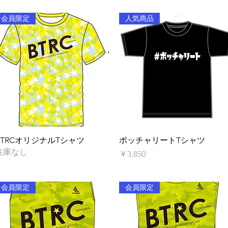
会員限定
人気商品
クイックビュー
クイックビュー
BTRCオリジナルTシャツ
ポッチャリートTシャツ
在庫なし
価格
￥3,850
会員限定
会員限定