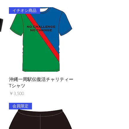
イチオシ商品
クイックビュー
沖縄一周駅伝復活チャリティー
Tシャツ
価格
￥3,500
会員限定