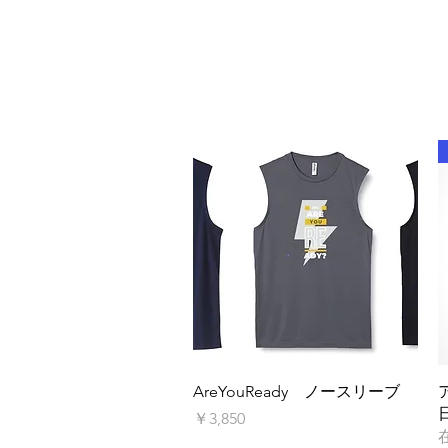
クイックビュー
AreYouReady ノースリーブ
価格
￥3,850