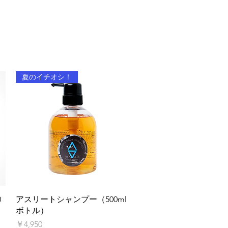
夏のイチオシ！
クイックビュー
0
アスリートシャンプー（500ml
ボトル）
価格
￥4,950