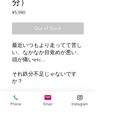
分）
Price
¥5,940
Out of Stock
最近いつもより走ってて苦し
い、なかなか目覚めが悪い、
頭が痛いetc...
それ鉄分不足じゃないです
か？
数ある鉄サプリの中でも圧倒
的主成分と吸収率！
Phone
Email
Instagram
是非変化をご体験ください。