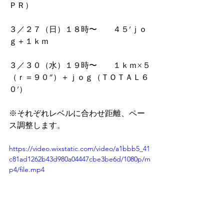
ＰＲ）
３／２７（日）１８時〜　　４５’ｊｏ
ｇ＋１ｋｍ
３／３０（水）１９時〜　　１ｋｍ×５
（ｒ＝９０”）＋ｊｏｇ（ＴＯＴＡＬ６
０’）
※それぞれレベルに合わせ距離、ペー
ス調整します。
https://video.wixstatic.com/video/a1bbb5_41
c81ad1262b43d980a04447cbe3be6d/1080p/m
p4/file.mp4