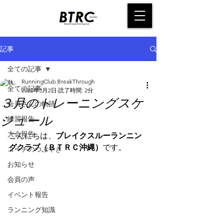
記事
全ての記事
RunningClub BreakThrough
全ての記事
2022年3月2日
読了時間: 2分
３月のトレーニングスケ
会員さんの軌跡
ジュール
練習報告
大会報告
こんにちは、
ブレイクスルーランニン
グクラブ（ＢＴＲＣ沖縄）
です。
コーチのつぶやき
お知らせ
会員の声
イベント報告
ランニング知識