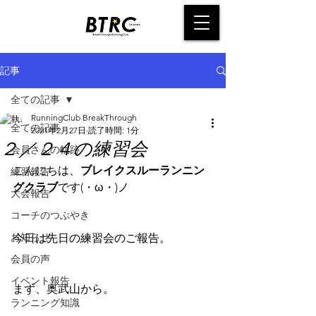
記事
全ての記事
RunningClub BreakThrough
全ての記事
2021年2月27日
読了時間: 1分
２／２４の練習会
会員さんの軌跡
こんにちは、
ブレイクスルーランニン
練習報告
グクラブ
です(・ω・)ノ
大会報告
コーチのつぶやき
お知らせ
今日は先日の練習会のご報告。
会員の声
イベント報告
まず、奥武山から。
ランニング知識