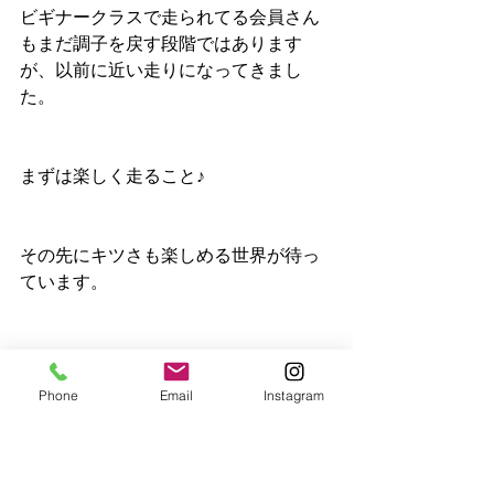
ビギナークラスで走られてる会員さん
もまだ調子を戻す段階ではあります
が、以前に近い走りになってきまし
た。
まずは楽しく走ること♪
その先にキツさも楽しめる世界が待っ
ています。
一緒にその世界を目指しましょ〜(^^)
Phone
Email
Instagram
BTRC沖縄
ランニング
ランニングクラブ
マラソン
沖縄
沖縄ランニングクラブ
NAHAマラソン
ビギナー
ダイエット
おきなわマラソン
練習報告