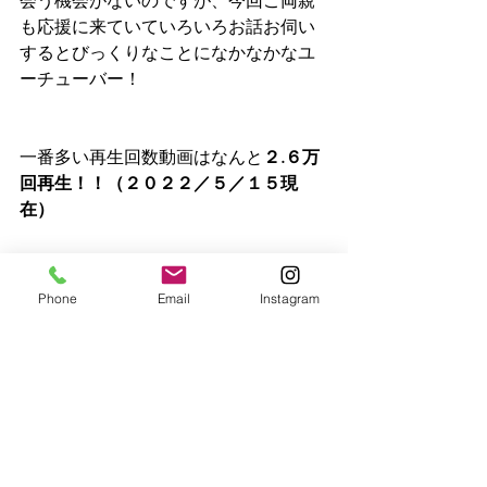
会う機会がないのですが、今回ご両親
も応援に来ていていろいろお話お伺い
するとびっくりなことになかなかなユ
ーチューバー！
一番多い再生回数動画はなんと
２.６万
回再生！！（２０２２／５／１５現
在）
https://www.youtube.com/watch?
v=J1gECf0hQ9c
Phone
Email
Instagram
全て自分で考えて作っているピタゴラ
装置らしいので、是非皆さんこの動画