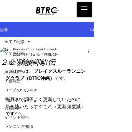
記事
全ての記事
RunningClub BreakThrough
全ての記事
2022年5月15日
読了時間: 2分
２２'残波岬駅伝
会員さんの軌跡
こんにちは、
ブレイクスルーランニン
練習報告
グクラブ（BTRC沖縄）
です。
大会報告
コーチのつぶやき
お知らせ
先月まで調子よく更新していたのに、
気を抜いたらすぐこれ（更新頻度減）
会員の声
です^^;
イベント報告
ランニング知識