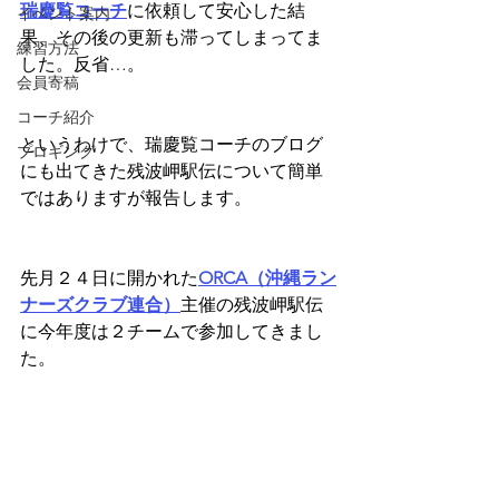
瑞慶覧コーチ
に依頼して安心した結
イベント案内
果、その後の更新も滞ってしまってま
練習方法
した。反省…。
会員寄稿
コーチ紹介
というわけで、瑞慶覧コーチのブログ
プロギング
にも出てきた残波岬駅伝について簡単
ではありますが報告します。
先月２４日に開かれた
ORCA（沖縄ラン
ナーズクラブ連合）
主催の残波岬駅伝
に今年度は２チームで参加してきまし
た。